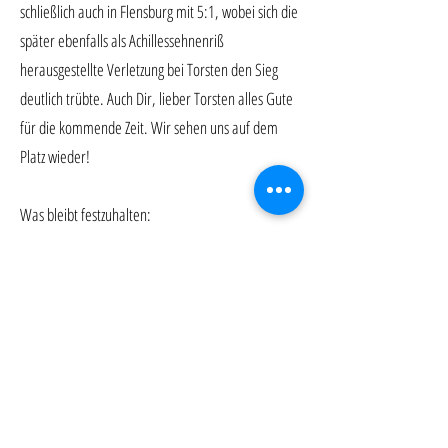
schließlich auch in Flensburg mit 5:1, wobei sich die
später ebenfalls als Achillessehnenriß
herausgestellte Verletzung bei Torsten den Sieg
deutlich trübte. Auch Dir, lieber Torsten alles Gute
für die kommende Zeit. Wir sehen uns auf dem
Platz wieder!
Was bleibt festzuhalten:
Man(n) kommt mit -6- Spielern gut durch die
Saison, wenn alles passt. Trotz Bahni's
zwischenzeitlichem Ausfall ist es uns gelungen, die
Saison durchzuziehen. Rainer durfte zudem noch
bei den 55'ern Spielpraxis und Bonusmeilen
sammeln. Es hat echt Spaß gebracht, Jungs!
Eine bärenstarke Nr. 4 im Team zu haben, ist