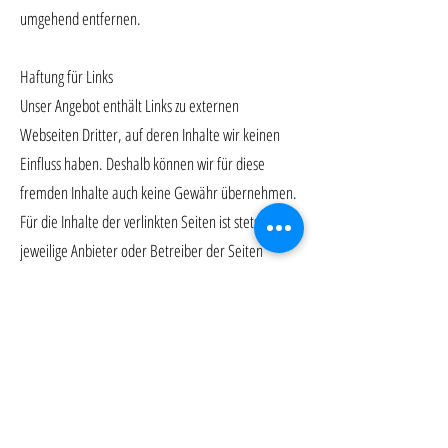
umgehend entfernen.
Haftung für Links
Unser Angebot enthält Links zu externen
Webseiten Dritter, auf deren Inhalte wir keinen
Einfluss haben. Deshalb können wir für diese
fremden Inhalte auch keine Gewähr übernehmen.
Für die Inhalte der verlinkten Seiten ist stets der
jeweilige Anbieter oder Betreiber der Seiten
verantwortlich. Die verlinkten Seiten wurden zum
Zeitpunkt der Verlinkung auf mögliche
Rechtsverstöße überprüft. Rechtswidrige Inhalte
waren zum Zeitpunkt der Verlinkung nicht
erkennbar. Eine permanente inhaltliche Kontrolle
der verlinkten Seiten ist jedoch ohne konkrete